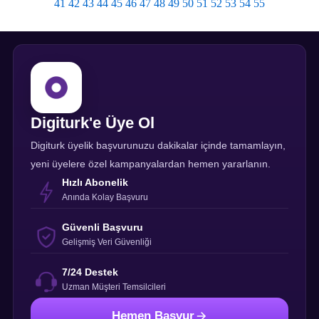
41
42
43
44
45
46
47
48
49
50
51
52
53
54
55
Digiturk'e Üye Ol
Digiturk üyelik başvurunuzu dakikalar içinde tamamlayın,
yeni üyelere özel kampanyalardan hemen yararlanın.
Hızlı Abonelik
Anında Kolay Başvuru
Güvenli Başvuru
Gelişmiş Veri Güvenliği
7/24 Destek
Uzman Müşteri Temsilcileri
Hemen Başvur