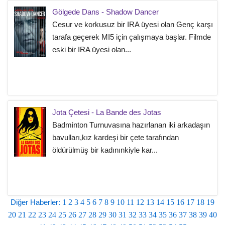
Gölgede Dans - Shadow Dancer
Cesur ve korkusuz bir IRA üyesi olan Genç karşı
tarafa geçerek MI5 için çalışmaya başlar. Filmde
eski bir IRA üyesi olan...
Jota Çetesi - La Bande des Jotas
Badminton Turnuvasına hazırlanan iki arkadaşın
bavulları,kız kardeşi bir çete tarafından
öldürülmüş bir kadınınkiyle kar...
Diğer Haberler:
1
2
3
4
5
6
7
8
9
10
11
12
13
14
15
16
17
18
19
20
21
22
23
24
25
26
27
28
29
30
31
32
33
34
35
36
37
38
39
40