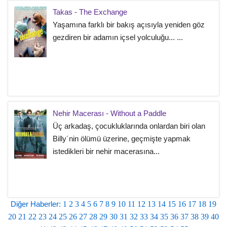
Takas - The Exchange
Yaşamına farklı bir bakış açısıyla yeniden göz
gezdiren bir adamın içsel yolculuğu... ...
Nehir Macerası - Without a Paddle
Üç arkadaş, çocukluklarında onlardan biri olan
Billy´nin ölümü üzerine, geçmişte yapmak
istedikleri bir nehir macerasına...
Diğer Haberler:
1
2
3
4
5
6
7
8
9
10
11
12
13
14
15
16
17
18
19
20
21
22
23
24
25
26
27
28
29
30
31
32
33
34
35
36
37
38
39
40