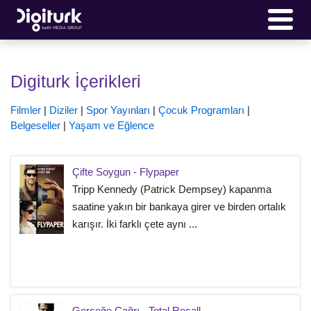
Digiturk İçerikleri
Filmler
|
Diziler
|
Spor Yayınları
|
Çocuk Programları
|
Belgeseller
|
Yaşam ve Eğlence
Çifte Soygun - Flypaper
Tripp Kennedy (Patrick Dempsey) kapanma
saatine yakın bir bankaya girer ve birden ortalık
karışır. İki farklı çete aynı ...
Gerçeğe Çağrı - Total Recall