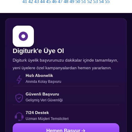
41
42
43
44
45
46
47
48
49
50
51
52
53
54
55
Digiturk'e Üye Ol
Digiturk üyelik başvurunuzu dakikalar içinde tamamlayın,
yeni üyelere özel kampanyalardan hemen yararlanın.
Hızlı Abonelik
Anında Kolay Başvuru
Güvenli Başvuru
Gelişmiş Veri Güvenliği
7/24 Destek
Uzman Müşteri Temsilcileri
Hemen Başvur