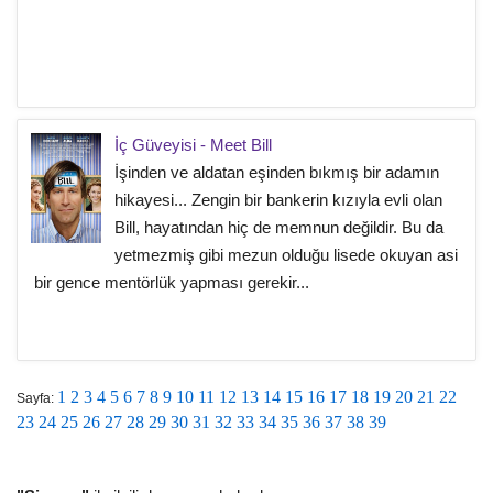
İç Güveyisi - Meet Bill
İşinden ve aldatan eşinden bıkmış bir adamın
hikayesi... Zengin bir bankerin kızıyla evli olan
Bill, hayatından hiç de memnun değildir. Bu da
yetmezmiş gibi mezun olduğu lisede okuyan asi
bir gence mentörlük yapması gerekir...
1
2
3
4
5
6
7
8
9
10
11
12
13
14
15
16
17
18
19
20
21
22
Sayfa:
23
24
25
26
27
28
29
30
31
32
33
34
35
36
37
38
39