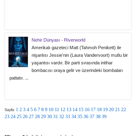
Nehir Dünyası - Riverworld
Amerikalı gazeteci Matt (Tahmoh Penikett) ile
nişanlısı Jessie'nin (Laura Vandervoort) mutlu bir
yaşantısı vardır. Bir parti sırasında intihar
bombacısı oraya gelir ve üzerindeki bombaları
patlatır. ...
1
2
3
4
5
6
7
8
9
10
11
12
13
14
15
16
17
18
19
20
21
22
Sayfa:
23
24
25
26
27
28
29
30
31
32
33
34
35
36
37
38
39