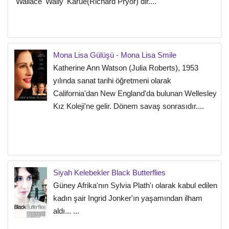
Wallace 'Wally' Karue(Richard Pryor) dir....
Mona Lisa Gülüşü - Mona Lisa Smile
Katherine Ann Watson (Julia Roberts), 1953
yılında sanat tarihi öğretmeni olarak
California'dan New England'da bulunan Wellesley
Kız Koleji'ne gelir. Dönem savaş sonrasıdır....
Siyah Kelebekler Black Butterflies
Güney Afrika'nın Sylvia Plath'ı olarak kabul edilen
kadın şair Ingrid Jonker'ın yaşamından ilham
aldı... ...