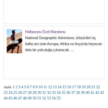
Haftasonu Özel Maratonu
National Geographic Adventure, izleyicileri üç
hafta üst üste Avrupa, Afrika ve Asya'da heyecan
dolu bir yolculuğa çıkaracak. ...
1
2
3
4
5
6
7
8
9
10
11
12
13
14
15
16
17
18
19
20
21
22
Sayfa:
23
24
25
26
27
28
29
30
31
32
33
34
35
36
37
38
39
40
41
42
43
44
45
46
47
48
49
50
51
52
53
54
55