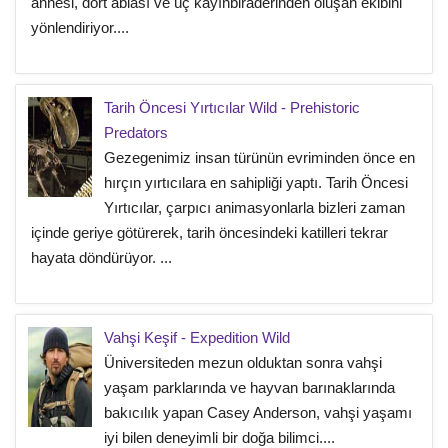
annesi, dört ablası ve üç kayınbiraderinden oluşan ekibini
yönlendiriyor....
Tarih Öncesi Yırtıcılar Wild - Prehistoric
Predators
Gezegenimiz insan türünün evriminden önce en
hırçın yırtıcılara en sahipliği yaptı. Tarih Öncesi
Yırtıcılar, çarpıcı animasyonlarla bizleri zaman
içinde geriye götürerek, tarih öncesindeki katilleri tekrar
hayata döndürüyor. ...
Vahşi Keşif - Expedition Wild
Üniversiteden mezun olduktan sonra vahşi
yaşam parklarında ve hayvan barınaklarında
bakıcılık yapan Casey Anderson, vahşi yaşamı
iyi bilen deneyimli bir doğa bilimci....