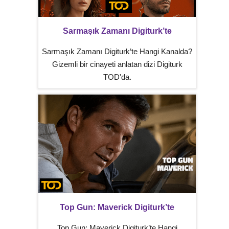
Sarmaşık Zamanı Digiturk’te
Sarmaşık Zamanı Digiturk’te Hangi Kanalda?
Gizemli bir cinayeti anlatan dizi Digiturk
TOD'da.
Top Gun: Maverick Digiturk’te
Top Gun: Maverick Digiturk’te Hangi