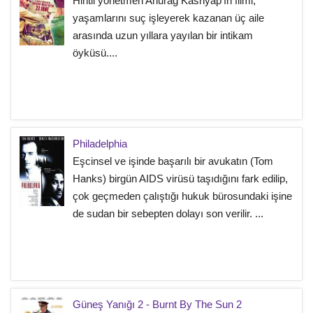
Hintli yönetmen Anurag Kashyap'ın filmi,
yaşamlarını suç işleyerek kazanan üç aile
arasında uzun yıllara yayılan bir intikam
öyküsü....
Philadelphia
Eşcinsel ve işinde başarılı bir avukatın (Tom
Hanks) birgün AIDS virüsü taşıdığını fark edilip,
çok geçmeden çalıştığı hukuk bürosundaki işine
de sudan bir sebepten dolayı son verilir. ...
Güneş Yanığı 2 - Burnt By The Sun 2