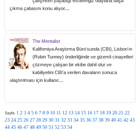
çalışırken yaşadığı esrarengiz olaylarla başa
çıkma çabasını konu alıyor....
The Mentalist
Kaliforniya Araştırma Büro'sunda (CBI), Lisbon'ın
(Robin Tunney) önderliğinde ve gizemli cinayetleri
çözmeye çalışan bir ekibe dahil olur ve
kabiliyetini CBI'a verilen davaların sonuca
ulaştırılması için kullanır....
1
2
3
4
5
6
7
8
9
10
11
12
13
14
15
16
17
18
19
20
21
22
Sayfa:
23
24
25
26
27
28
29
30
31
32
33
34
35
36
37
38
39
40
41
42
43
44
45
46
47
48
49
50
51
52
53
54