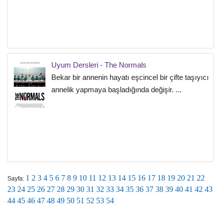
Uyum Dersleri - The Normals
Bekar bir annenin hayatı eşcincel bir çifte taşıyıcı
annelik yapmaya başladığında değişir. ...
1
2
3
4
5
6
7
8
9
10
11
12
13
14
15
16
17
18
19
20
21
22
Sayfa:
23
24
25
26
27
28
29
30
31
32
33
34
35
36
37
38
39
40
41
42
43
44
45
46
47
48
49
50
51
52
53
54