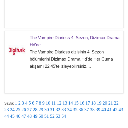
The Vampire Diariess 4. Sezon, Dizimax Drama
Hd'de
The Vampire Diariess dizisinin 4. Sezon
bölümlerini Dizimax Drama Hd'de Her Cuma
akşamı 22:45'te izleyebilirsiniz....
1
2
3
4
5
6
7
8
9
10
11
12
13
14
15
16
17
18
19
20
21
22
Sayfa:
23
24
25
26
27
28
29
30
31
32
33
34
35
36
37
38
39
40
41
42
43
44
45
46
47
48
49
50
51
52
53
54