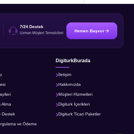
7/24 Destek
Hemen Başvur
i
Uzman Müşteri Temsilcileri
DigiturkBurada
şı
İletişim
esi
Hakkımızda
ayileri
Müşteri Hizmetleri
n Alma
Digiturk İçerikleri
e Destek
Digiturk Ticari Paketler
orgulama ve Ödeme