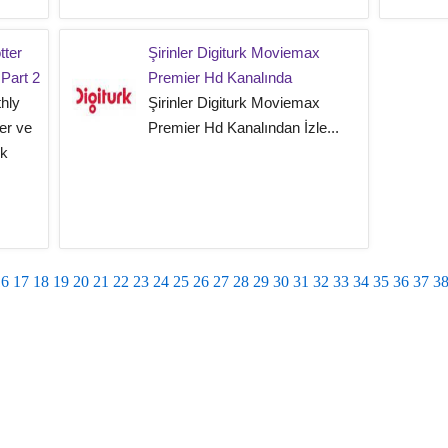
tter
Şirinler Digiturk Moviemax
Part 2
Premier Hd Kanalında
hly
Şirinler Digiturk Moviemax
er ve
Premier Hd Kanalından İzle...
rk
16
17
18
19
20
21
22
23
24
25
26
27
28
29
30
31
32
33
34
35
36
37
3