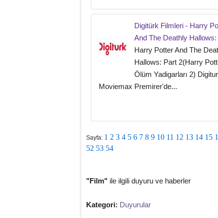
Digitürk Filmleri - Harry Po
And The Deathly Hallows: 
Harry Potter And The Deat
Hallows: Part 2(Harry Pott
Ölüm Yadigarları 2) Digitu
Moviemax Premirer'de...
1
2
3
4
5
6
7
8
9
10
11
12
13
14
15
Sayfa:
52
53
54
"Film"
ile ilgili duyuru ve haberler
Kategori:
Duyurular