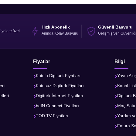
Hızlı Abonelik
Güvenli Başvuru
üyelere özel
Anında Kolay Başvuru
Gelişmiş Veri Güvenliğ
Fiyatlar
Bilgi
Kutulu Digiturk Fiyatları
Yayın Akı
eri
Kutusuz Digiturk Fiyatları
Kanal List
tleri
Digiturk İnternet Fiyatları
Digiturk B
beIN Connect Fiyatları
Maç Satı
TOD TV Fiyatları
Yardım v
Fatura S